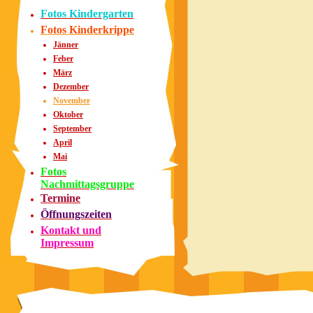
Fotos Kindergarten
Fotos Kinderkrippe
Jänner
Feber
März
Dezember
November
Oktober
September
April
Mai
Fotos
Nachmittagsgruppe
Termine
Öffnungszeiten
Kontakt und
Impressum