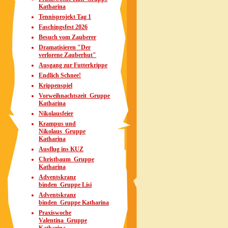
Katharina
Tennisprojekt Tag 1
Faschingsfest 2026
Besuch vom Zauberer
Dramatisieren "Der
verlorene Zauberhut"
Ausgang zur Futterkrippe
Endlich Schnee!
Krippenspiel
Vorweihnachtszeit_Gruppe
Katharina
Nikolausfeier
Krampus und
Nikolaus_Gruppe
Katharina
Ausflug ins KUZ
Christbaum_Gruppe
Katharina
Adventskranz
binden_Gruppe Lisi
Adventskranz
binden_Gruppe Katharina
Praxiswoche
Valentina_Gruppe