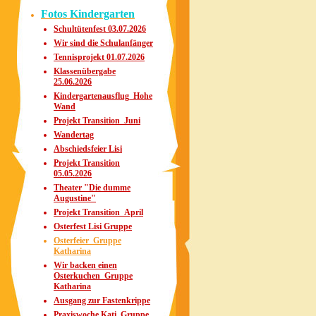
Fotos Kindergarten
Schultütenfest 03.07.2026
Wir sind die Schulanfänger
Tennisprojekt 01.07.2026
Klassenübergabe
25.06.2026
Kindergartenausflug_Hohe
Wand
Projekt Transition_Juni
Wandertag
Abschiedsfeier Lisi
Projekt Transition
05.05.2026
Theater "Die dumme
Augustine"
Projekt Transition_April
Osterfest Lisi Gruppe
Osterfeier_Gruppe
Katharina
Wir backen einen
Osterkuchen_Gruppe
Katharina
Ausgang zur Fastenkrippe
Praxiswoche Kati_Gruppe