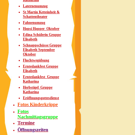
Katharina
Laternenumzug
St Martin Ketteinheit &
Schattentheater
Fahnenumzug
Hopsi Hopper_Oktober
Edina Schülerin Gruppe
Elisabeth
Schnappschüsse Gruppe
Elisabeth September
Oktober
Fluchtwegübung
Erntedankfest Gruppe
Elisabeth
Erntedankfest_Gruppe
Katharina
Herbstigel_Gruppe
Katharina
Eröffnungsgottesdienst
Fotos Kinderkrippe
Fotos
Nachmittagsgruppe
Termine
Öffnungszeiten