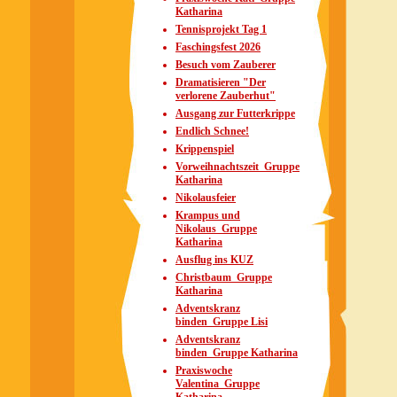
Katharina
Tennisprojekt Tag 1
Faschingsfest 2026
Besuch vom Zauberer
Dramatisieren "Der
verlorene Zauberhut"
Ausgang zur Futterkrippe
Endlich Schnee!
Krippenspiel
Vorweihnachtszeit_Gruppe
Katharina
Nikolausfeier
Krampus und
Nikolaus_Gruppe
Katharina
Ausflug ins KUZ
Christbaum_Gruppe
Katharina
Adventskranz
binden_Gruppe Lisi
Adventskranz
binden_Gruppe Katharina
Praxiswoche
Valentina_Gruppe