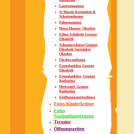
Katharina
Laternenumzug
St Martin Ketteinheit &
Schattentheater
Fahnenumzug
Hopsi Hopper_Oktober
Edina Schülerin Gruppe
Elisabeth
Schnappschüsse Gruppe
Elisabeth September
Oktober
Fluchtwegübung
Erntedankfest Gruppe
Elisabeth
Erntedankfest_Gruppe
Katharina
Herbstigel_Gruppe
Katharina
Eröffnungsgottesdienst
Fotos Kinderkrippe
Fotos
Nachmittagsgruppe
Termine
Öffnungszeiten