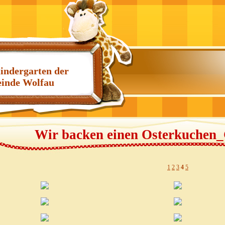
indergarten der
inde Wolfau
Wir backen einen Osterkuchen
1
2
3
4
5