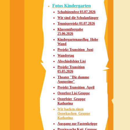
Fotos Kindergarten
Schultütenfest 03.07.2026
Wir sind die Schulanfänger
Tennisprojekt 01.07.2026
Klassenübergabe
25.06.2026
Kindergartenausflug_Hohe
Wand
Projekt Transition_Juni
Wandertag
Abschiedsfeier Lisi
Projekt Transition
05.05.2026
Theater "Die dumme
Augustine"
Projekt Transition_April
Osterfest Lisi Gruppe
Osterfeier_Gruppe
Katharina
Wir backen einen
Osterkuchen_Gruppe
Katharina
Ausgang zur Fastenkrippe
Praxiswoche Kati_Gruppe