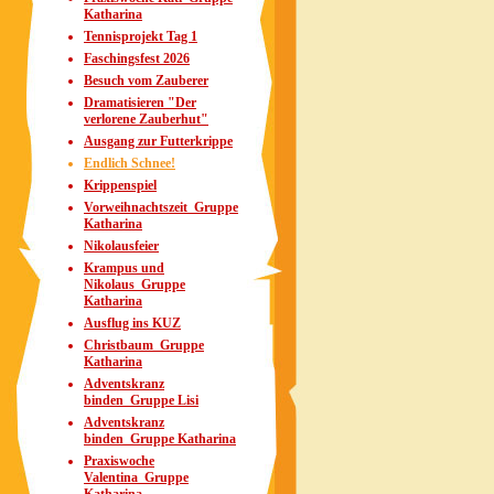
Katharina
Tennisprojekt Tag 1
Faschingsfest 2026
Besuch vom Zauberer
Dramatisieren "Der
verlorene Zauberhut"
Ausgang zur Futterkrippe
Endlich Schnee!
Krippenspiel
Vorweihnachtszeit_Gruppe
Katharina
Nikolausfeier
Krampus und
Nikolaus_Gruppe
Katharina
Ausflug ins KUZ
Christbaum_Gruppe
Katharina
Adventskranz
binden_Gruppe Lisi
Adventskranz
binden_Gruppe Katharina
Praxiswoche
Valentina_Gruppe