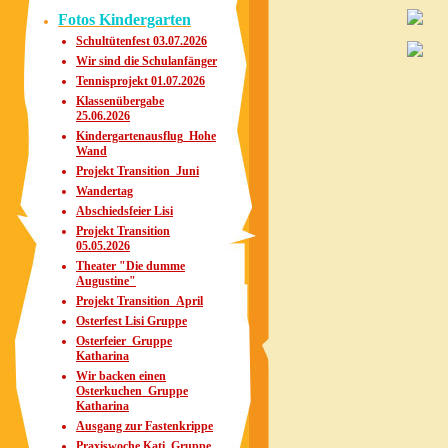
Fotos Kindergarten
Schultütenfest 03.07.2026
Wir sind die Schulanfänger
Tennisprojekt 01.07.2026
Klassenübergabe
25.06.2026
Kindergartenausflug_Hohe
Wand
Projekt Transition_Juni
Wandertag
Abschiedsfeier Lisi
Projekt Transition
05.05.2026
Theater "Die dumme
Augustine"
Projekt Transition_April
Osterfest Lisi Gruppe
Osterfeier_Gruppe
Katharina
Wir backen einen
Osterkuchen_Gruppe
Katharina
Ausgang zur Fastenkrippe
Praxiswoche Kati_Gruppe