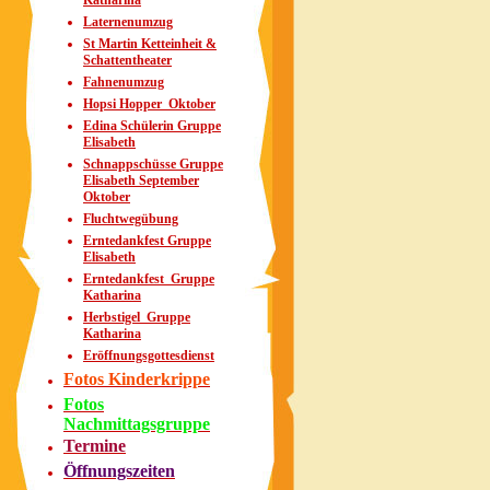
Katharina
Laternenumzug
St Martin Ketteinheit &
Schattentheater
Fahnenumzug
Hopsi Hopper_Oktober
Edina Schülerin Gruppe
Elisabeth
Schnappschüsse Gruppe
Elisabeth September
Oktober
Fluchtwegübung
Erntedankfest Gruppe
Elisabeth
Erntedankfest_Gruppe
Katharina
Herbstigel_Gruppe
Katharina
Eröffnungsgottesdienst
Fotos Kinderkrippe
Fotos
Nachmittagsgruppe
Termine
Öffnungszeiten